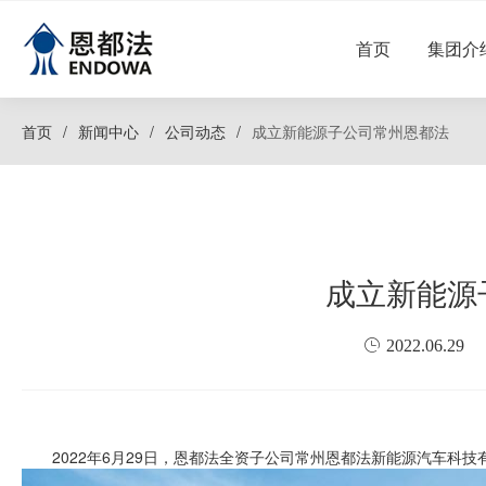
恩都法
C
首页
集团介
首页
Open submen
集团介绍
4
首页
/
新闻中心
/
公司动态
/
成立新能源子公司常州恩都法
Open submen
创新&研发
4
Open submen
产品中心
8
Open subme
人才与发展
3
Open submen
成立新能源
新闻中心
1
2022.06.29
2022年6月29日，恩都法全资子公司常州恩都法新能源汽车科