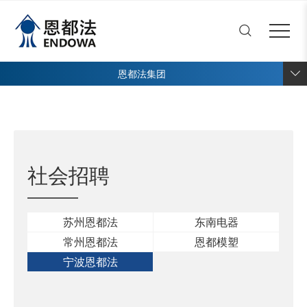
恩都法
Close menu
首页
Open submenu (集团介绍)
集团介绍
4
恩都法集团
Open submenu (创新&研发)
创新&研发
4
Open submenu (产品中心)
产品中心
8
Open submenu (人才与发展
人才与发展
3
社会招聘
Open submenu (新闻中心)
新闻中心
1
苏州恩都法
东南电器
常州恩都法
恩都模塑
宁波恩都法